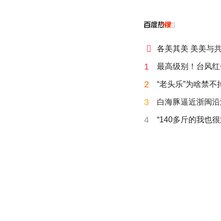


各美其美 美美与
1
最高级别！台风红
2
“老头乐”为啥禁不
3
白海豚逼近浙闽沿
4
“140多斤的我也